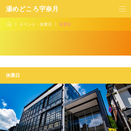
湯めどころ宇奈月



イベント・休業日
休業日
休業日