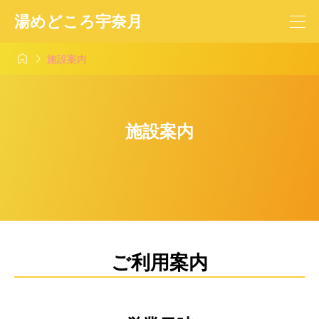
湯めどころ宇奈月


施設案内
施設案内
ご利用案内