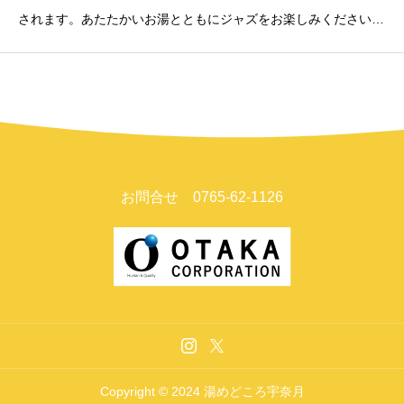
されます。あたたかいお湯とともにジャズをお楽しみください。
【日時】2025年2月1日(土)①13：00～②14：30～【出演】★岡
本 勝之 bass★飯野 ゆい piano【会場】湯めどころ宇奈
お問合せ 0765-62-1126
Copyright © 2024 湯めどころ宇奈月