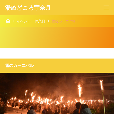
湯めどころ宇奈月



イベント・休業日
雪のカーニバル
雪のカーニバル